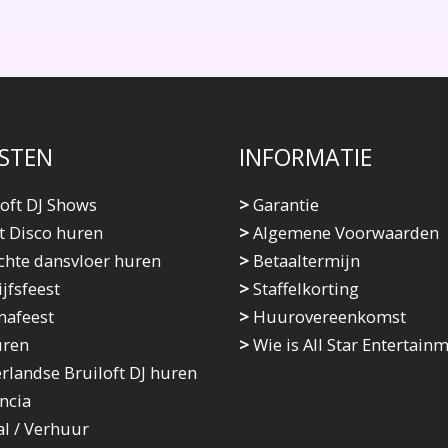
STEN
INFORMATIE
oft DJ Shows
>
Garantie
t Disco huren
>
Algemene Voorwaarden
chte dansvloer huren
>
Betaaltermijn
jfsfeest
>
Staffelkorting
afeest
>
Huurovereenkomst
uren
>
Wie is All Star Entertain
landse Bruiloft DJ huren
ncia
l / Verhuur