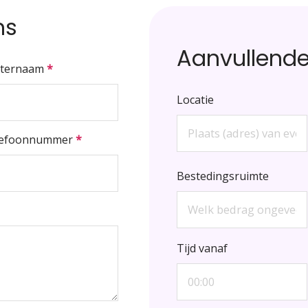
ns
Aanvullende
hternaam
*
Locatie
lefoonnummer
*
Bestedingsruimte
Tijd vanaf