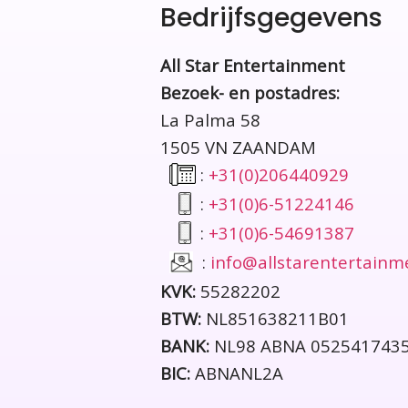
Bedrijfsgegevens
All Star Entertainment
Bezoek- en postadres:
La Palma 58
1505 VN ZAANDAM
:
+31(0)206440929
:
+31(0)6-51224146
:
+31(0)6-54691387
:
info@allstarentertainm
KVK:
55282202
BTW:
NL851638211B01
BANK:
NL98 ABNA 052541743
BIC:
ABNANL2A