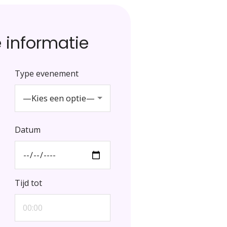
 informatie
Type evenement
—Kies een optie—
Datum
Tijd tot