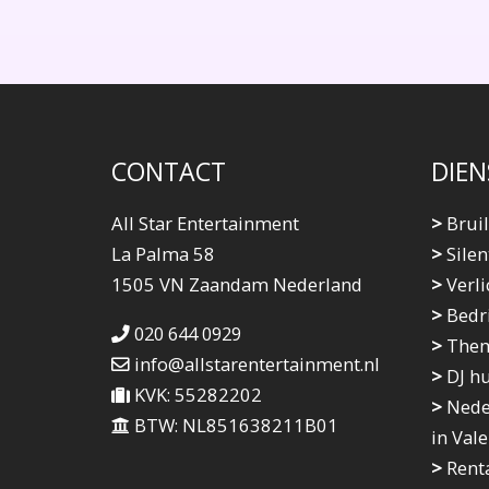
CONTACT
DIEN
All Star Entertainment
>
Bruil
La Palma 58
>
Silen
1505 VN Zaandam Nederland
>
Verli
>
Bedri
020 644 0929
>
Them
info@allstarentertainment.nl
>
DJ h
KVK: 55282202
>
Neder
BTW: NL851638211B01
in Vale
>
Renta