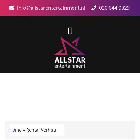
info@allstarentertainment.nl
020 644 0929
Home
»
Rental Verhuur