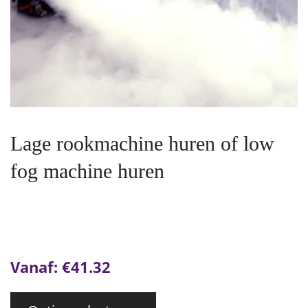
Lage rookmachine huren of low
fog machine huren
Vanaf:
€
41.32
Dit