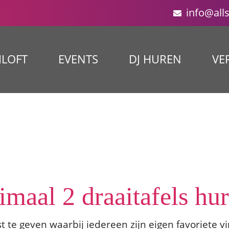
info@all
ILOFT
EVENTS
DJ HUREN
VE
imaal 2 draaitafels hu
 te geven waarbij iedereen zijn eigen favoriete