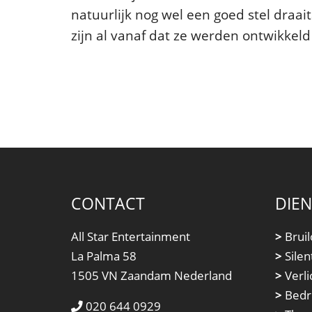
natuurlijk nog wel een goed stel draai
zijn al vanaf dat ze werden ontwikkeld 
CONTACT
DIE
All Star Entertainment
>
Bruil
La Palma 58
>
Silen
1505 VN Zaandam Nederland
>
Verli
>
Bedri
020 644 0929