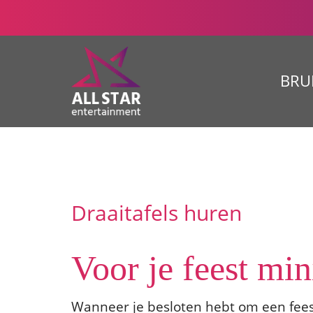
BRU
Draaitafels huren
Voor je feest min
Wanneer je besloten hebt om een feest