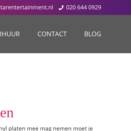
starentertainment.nl
020 644 0929
RHUUR
CONTACT
BLOG
ren
 vinyl platen mee mag nemen moet je