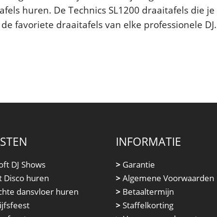
tafels huren. De Technics SL1200 draaitafels die je
de favoriete draaitafels van elke professionele DJ.
NSTEN
INFORMATIE
oft DJ Shows
>
Garantie
t Disco huren
>
Algemene Voorwaarden
chte dansvloer huren
>
Betaaltermijn
jfsfeest
>
Staffelkorting