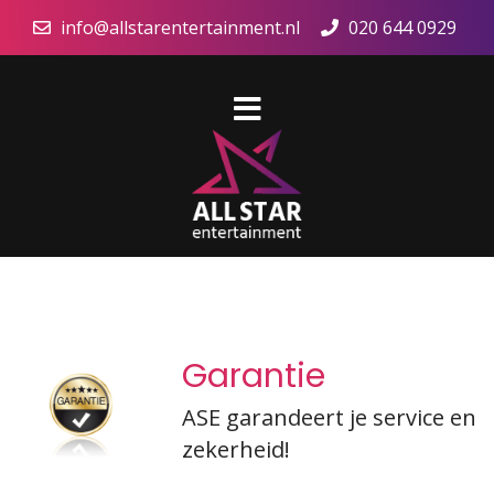
info@allstarentertainment.nl
020 644 0929
Garantie
ASE garandeert je service en
zekerheid!