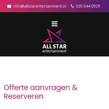
info@allstarentertainment.nl
020 644 0929
Offerte aanvragen &
Reserveren