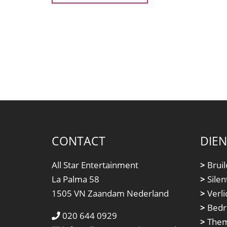
CONTACT
DIE
All Star Entertainment
>
Bruil
La Palma 58
>
Silen
1505 VN Zaandam Nederland
>
Verli
>
Bedri
020 644 0929
>
Them