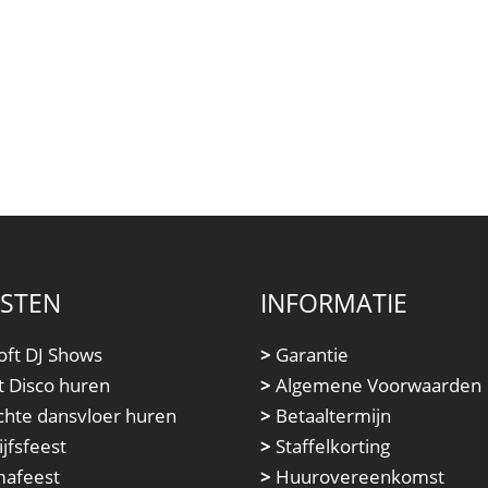
NSTEN
INFORMATIE
oft DJ Shows
>
Garantie
t Disco huren
>
Algemene Voorwaarden
chte dansvloer huren
>
Betaaltermijn
jfsfeest
>
Staffelkorting
afeest
>
Huurovereenkomst