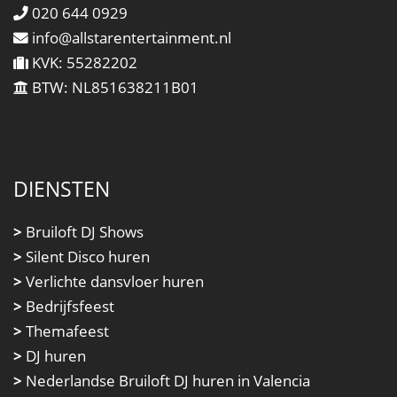
020 644 0929
info@allstarentertainment.nl
KVK: 55282202
BTW: NL851638211B01
DIENSTEN
>
Bruiloft DJ Shows
>
Silent Disco huren
>
Verlichte dansvloer huren
>
Bedrijfsfeest
>
Themafeest
>
DJ huren
>
Nederlandse Bruiloft DJ huren in Valencia