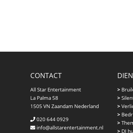
CONTACT
DIE
All Star Entertainment
>
Bruil
La Palma 58
>
Silen
1505 VN Zaandam Nederland
>
Verli
>
Bedri
020 644 0929
>
Them
info@allstarentertainment.nl
>
DJ h