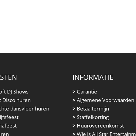
NSTEN
INFORMATIE
oft DJ Shows
>
Garantie
t Disco huren
>
Algemene Voorwaarden
chte dansvloer huren
>
Betaaltermijn
jfsfeest
>
Staffelkorting
afeest
>
Huurovereenkomst
uren
>
Wie is All Star Entertain