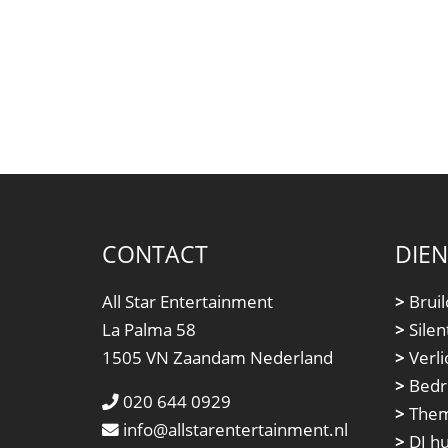
CONTACT
DIE
All Star Entertainment
>
Bruil
La Palma 58
>
Silen
1505 VN Zaandam Nederland
>
Verli
>
Bedri
020 644 0929
>
Them
info@allstarentertainment.nl
>
DJ h