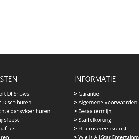
NSTEN
INFORMATIE
oft DJ Shows
>
Garantie
t Disco huren
>
Algemene Voorwaarden
chte dansvloer huren
>
Betaaltermijn
jfsfeest
>
Staffelkorting
afeest
>
Huurovereenkomst
uren
>
Wie is All Star Entertain