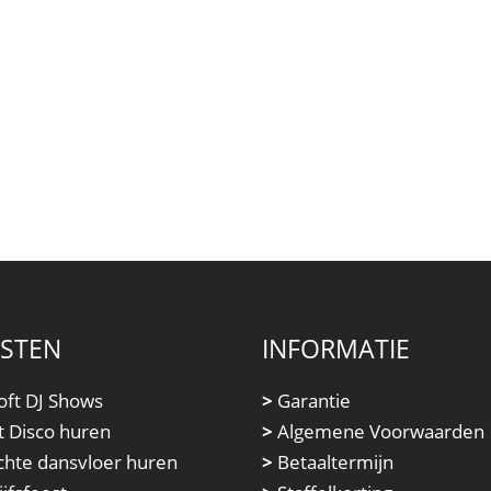
NSTEN
INFORMATIE
oft DJ Shows
>
Garantie
t Disco huren
>
Algemene Voorwaarden
chte dansvloer huren
>
Betaaltermijn