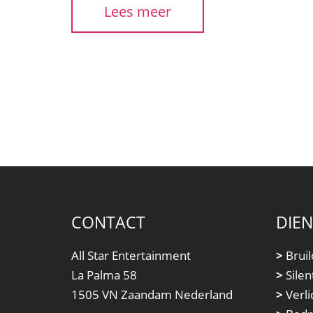
Lees meer
CONTACT
DIE
All Star Entertainment
>
Bruil
La Palma 58
>
Silen
1505 VN Zaandam Nederland
>
Verli