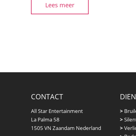
Lees meer
CONTACT
DIE
All Star Entertainment
>
Bruil
La Palma 58
>
Silen
1505 VN Zaandam Nederland
>
Verli