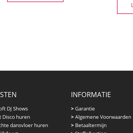
NSTEN
INFORMATIE
oft DJ Shows
>
Garantie
t Disco huren
>
Algemene Voorwaarden
chte dansvloer huren
>
Betaaltermijn