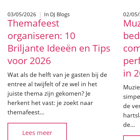
03/05/2026
|
In
DJ Blogs
02/05
Themafeest
Muz
organiseren: 10
bedr
Briljante Ideeën en Tips
com
voor 2026
per
in 
Wat als de helft van je gasten bij de
entree al twijfelt of ze wel in het
Muziek
juiste thema zijn gekomen? Je
simpe
herkent het vast: je zoekt naar
de ve
themafeest…
hartsl
de…
Lees meer