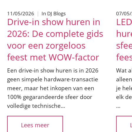
11/05/2026
|
In
DJ Blogs
07/05
Drive-in show huren in
LED
2026: De complete gids
hur
voor een zorgeloos
sfe
feest met WOW-factor
fee
Een drive-in show huren is in 2026
Wat al
geen simpele hardware-transactie
allee
meer, maar het inkopen van een
je he
100% gegarandeerde sfeer door
elk d
volledige technische…
…
Lees meer