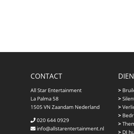
CONTACT
DIE
All Star Entertainment
>
Bruil
La Palma 58
>
Silen
1505 VN Zaandam Nederland
>
Verli
>
Bedri
020 644 0929
>
Them
info@allstarentertainment.nl
>
DJ h