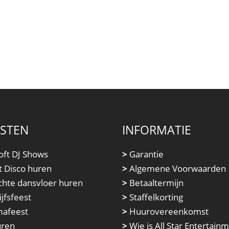
NSTEN
INFORMATIE
oft DJ Shows
>
Garantie
t Disco huren
>
Algemene Voorwaarden
chte dansvloer huren
>
Betaaltermijn
jfsfeest
>
Staffelkorting
afeest
>
Huurovereenkomst
uren
>
Wie is All Star Entertain