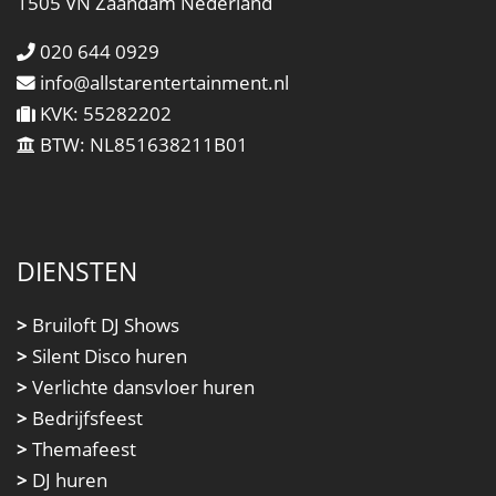
1505 VN Zaandam Nederland
020 644 0929
info@allstarentertainment.nl
KVK: 55282202
BTW: NL851638211B01
DIENSTEN
>
Bruiloft DJ Shows
>
Silent Disco huren
>
Verlichte dansvloer huren
>
Bedrijfsfeest
>
Themafeest
>
DJ huren