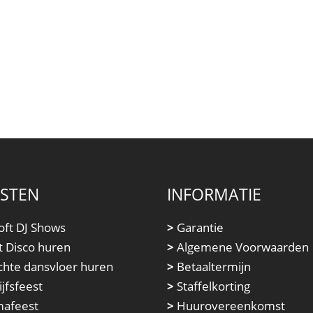
NSTEN
INFORMATIE
oft DJ Shows
>
Garantie
t Disco huren
>
Algemene Voorwaarden
chte dansvloer huren
>
Betaaltermijn
jfsfeest
>
Staffelkorting
afeest
>
Huurovereenkomst