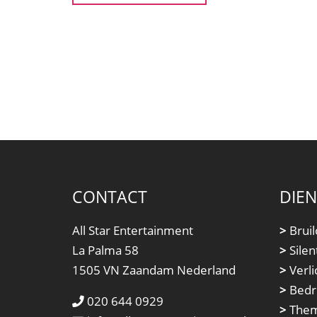
CONTACT
DIE
All Star Entertainment
>
Bruil
La Palma 58
>
Silen
1505 VN Zaandam Nederland
>
Verli
>
Bedri
020 644 0929
>
Them