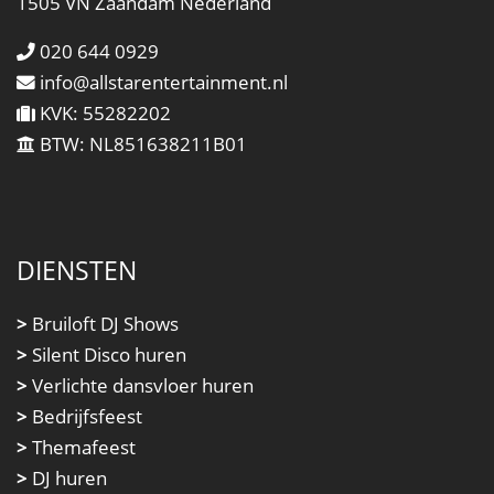
1505 VN Zaandam Nederland
020 644 0929
info@allstarentertainment.nl
KVK: 55282202
BTW: NL851638211B01
DIENSTEN
>
Bruiloft DJ Shows
>
Silent Disco huren
>
Verlichte dansvloer huren
>
Bedrijfsfeest
>
Themafeest
>
DJ huren