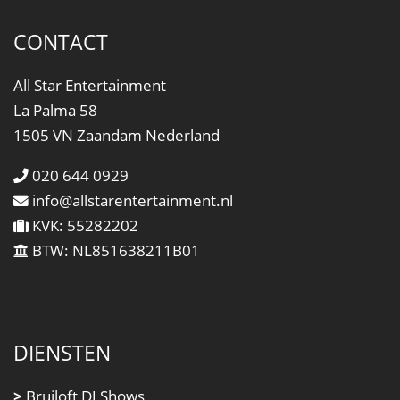
CONTACT
All Star Entertainment
La Palma 58
1505 VN Zaandam Nederland
020 644 0929
info@allstarentertainment.nl
KVK: 55282202
BTW: NL851638211B01
DIENSTEN
>
Bruiloft DJ Shows