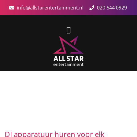
info@allstarentertainment.nl
020 644 0929
DJ apparatuur huren voor elk