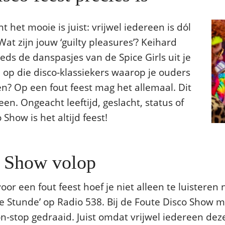
nt het mooie is juist: vrijwel iedereen is dól
at zijn jouw ‘guilty pleasures’? Keihard
s de danspasjes van de Spice Girls uit je
op die disco-klassiekers waarop je ouders
n? Op een fout feest mag het allemaal. Dit
en. Ongeacht leeftijd, geslacht, status of
Show is het altijd feest!
o Show volop
oor een fout feest hoef je niet alleen te luisteren 
e Stunde’ op Radio 538. Bij de Foute Disco Show m
on-stop gedraaid. Juist omdat vrijwel iedereen dez