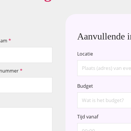
Aanvullende i
aam
*
Locatie
nnummer
*
Budget
Tijd vanaf