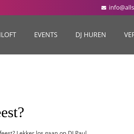
info@all
ILOFT
EVENTS
DJ HUREN
VE
eest?
t feest? Lekker los gaan op DJ Paul