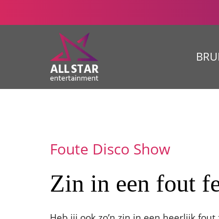
BRU
Foute Disco Show
Zin in een fout f
Heb jij ook zo’n zin in een heerlijk fou