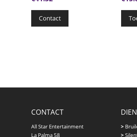
Contact
To
CONTACT
DIE
All Star Entertainment
>
Bruil
La Palma 58
>
Silen