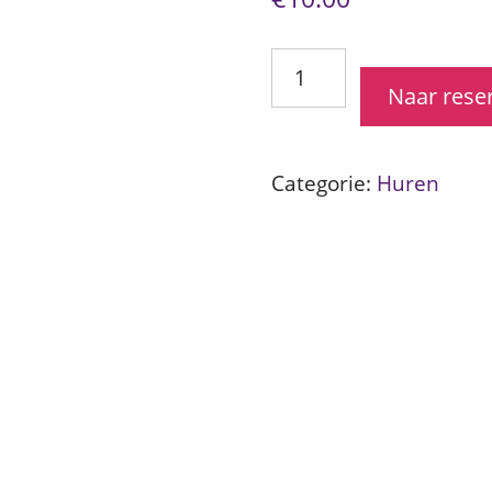
Silent
Disco
Naar rese
zender
aantal
Categorie:
Huren