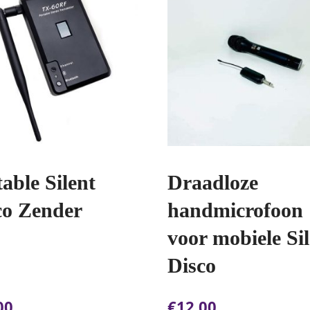
able Silent
Draadloze
co Zender
handmicrofoon
voor mobiele Si
Disco
00
€
12.00