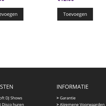
evoegen
Toevoegen
NSTEN
INFORMATIE
oft DJ Shows
>
Garantie
t Disco huren
>
Algemene Voorwaarden