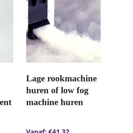
Lage rookmachine
huren of low fog
lent
machine huren
Vanaf:
€
41.32