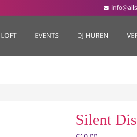
info@all
ILOFT
EVENTS
DJ HUREN
VE
Silent Di
€
10.00