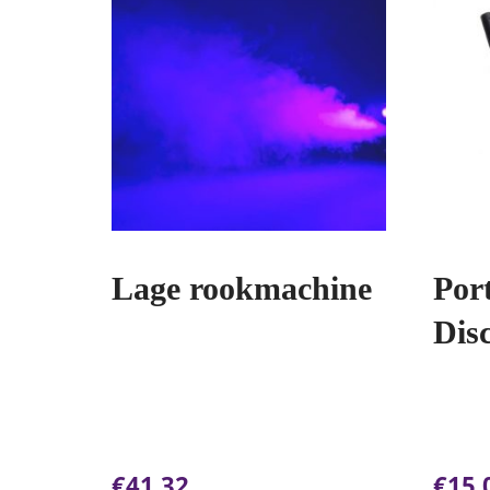
Lage rookmachine
Port
Dis
€
41.32
€
15.