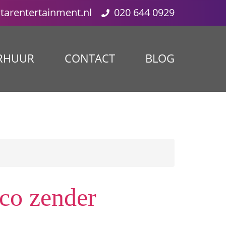
starentertainment.nl
020 644 0929
RHUUR
CONTACT
BLOG
sco zender