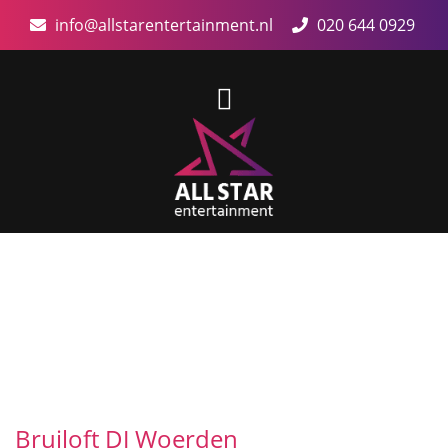
info@allstarentertainment.nl
020 644 0929
Bruiloft DJ Woerden