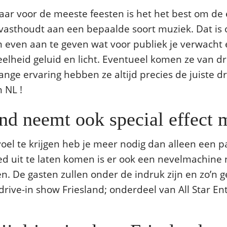
aar voor de meeste feesten is het het best om de
 vasthoudt aan een bepaalde soort muziek. Dat is o
om even aan te geven wat voor publiek je verwach
heid geluid en licht. Eventueel komen ze van driv
lange ervaring hebben ze altijd precies de juiste d
n NL !
nd neemt ook special effect 
evoel te krijgen heb je meer nodig dan alleen ee
oed uit te laten komen is er ook een nevelmachine 
ten. De gasten zullen onder de indruk zijn en zo’n
drive-in show Friesland; onderdeel van All Star E