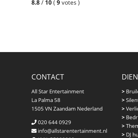
8.8
/
10
(
9
votes
)
CONTACT
DIE
All Star Entertainment
>
Bruil
La Palma 58
>
Silen
1505 VN Zaandam Nederland
>
Verli
>
Bedri
020 644 0929
>
Them
info@allstarentertainment.nl
>
DJ h