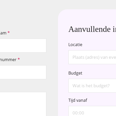
Aanvullende i
aam
*
Locatie
nnummer
*
Budget
Tijd vanaf