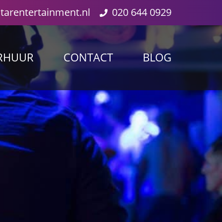
starentertainment.nl
020 644 0929
RHUUR
CONTACT
BLOG