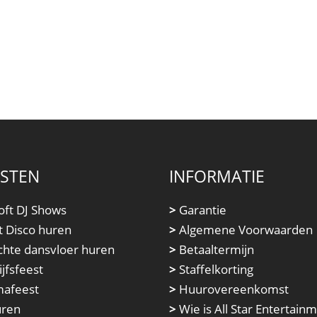
NSTEN
INFORMATIE
oft DJ Shows
>
Garantie
t Disco huren
>
Algemene Voorwaarden
chte dansvloer huren
>
Betaaltermijn
jfsfeest
>
Staffelkorting
afeest
>
Huurovereenkomst
uren
>
Wie is All Star Entertain